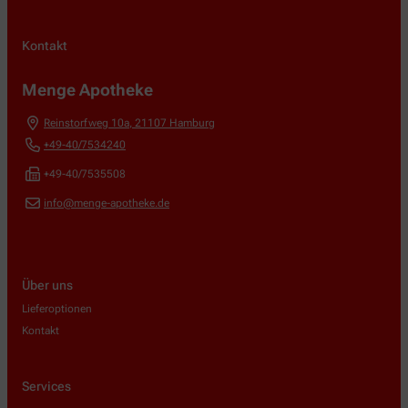
Kontakt
Menge Apotheke
Reinstorfweg 10a
,
21107
Hamburg
+49-40/7534240
+49-40/7535508
info@menge-apotheke.de
Über uns
Lieferoptionen
Kontakt
Services